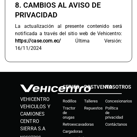
8. CAMBIOS AL AVISO DE
PRIVACIDAD
La actualización al presente contenido será
notificada a través del sitio web de Vehicentro:
https://case.com.ec/
Última Versión:
16/11/2024
SERIES
POSTVENTA
NOSOTROS
VEHICENTRO
Rodillos
Talleres
Concesionarios
VEHICULOS Y
Tractor
Repuestos
Política
de
de
CAMIONES
orugas
privacidad
CENTRO
Retroexcavadoras
Contáctanos
SIERRA S.A
Cargadoras