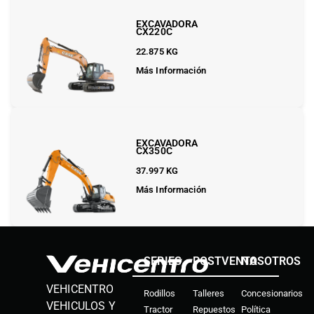
EXCAVADORA
CX220C
22.875 KG
Más Información
EXCAVADORA
CX350C
37.997 KG
Más Información
SERIES
POSTVENTA
NOSOTROS
VEHICENTRO
Rodillos
Talleres
Concesionarios
VEHICULOS Y
Tractor
Repuestos
Política